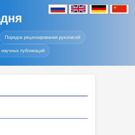
одня
Порядок рецензирования рукописей
 научных публикаций