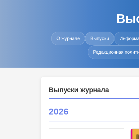
Выс
О журнале
Выпуски
Информа
Редакционная полит
Выпуски журнала
2026